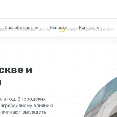
Способы оплаты
Новости
Контакты
ква, ул. Рогожский вал, дом 12
Работаем 24 часа в сутки
скве и
и
 в год. В городских
 агрессивному влиянию
 начинают выглядеть