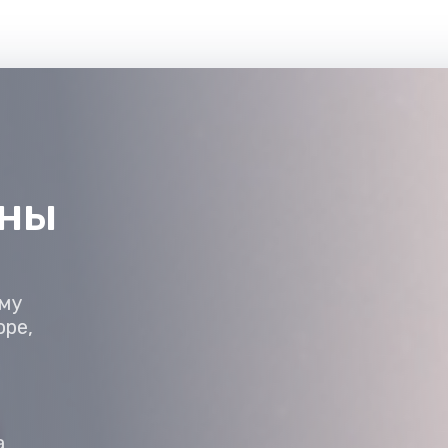
ены
ему
оре,
а