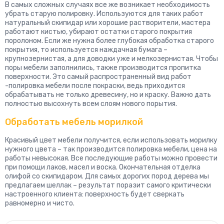
В самых сложных случаях все же возникает необходимость
убрать старую полировку. Используются для таких работ
натуральный скипидар или хорошие растворители, мастера
работают кистью, убирают остатки старого покрытия
поролоном. Если же нужна более глубокая обработка старого
покрытия, то используется наждачная бумага –
крупнозернистая, а для доводки уже и мелкозернистая. Чтобы
поры мебели заполнились, также производится пропитка
поверхности. Это самый распространенный вид работ
-полировка мебели после покраски, ведь приходится
обрабатывать не только древесину, но и краску. Важно дать
полностью высохнуть всем слоям нового порытия.
Обработать мебель морилкой
Красивый цвет мебели получится, если использовать морилку
нужного цвета – так производится полировка мебели, цена на
работы невысокая. Все последующие работы можно провести
при помощи лаков, масел и воска. Окончательная отделка
олифой со скипидаром. Для самых дорогих пород дерева мы
предлагаем шеллак – результат поразит самого критически
настроенного клиента: поверхность будет сверкать
равномерно и чисто.